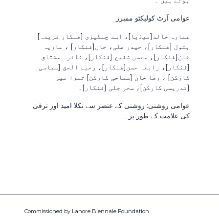
عوامی آرٹ کولیکٹو ممبرز
[عمارہ خالد[میڈیا]، اسد چنگیزی [فنکار فریدہ
بتول [فنکار]، حیدر علی، جان[فنکار] ، ماریہ
خان[فنکار]، محسن شفیع [فنکار]، نائرہ مشتاق
[فنکار]، رابعہ حسن[فنکار]، رحیم الحق [سیاسی
کارکن] ، رضا خان [سماجی کارکن] ثمرا میر
[تدریسی کارکن]، سحر جلی [فنکار]۔
عوامی روشنی: روشنی کے عنصر سے نکلا امید اور ترقی
کی علامت کے طور پر۔
Commissioned by Lahore Biennale Foundation