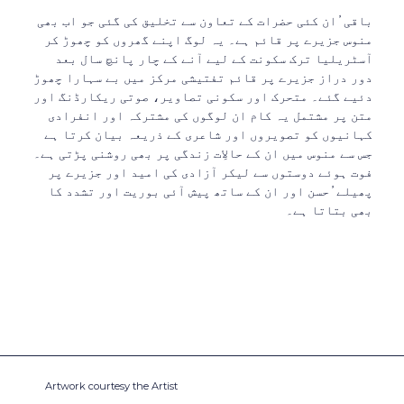
باقی ُان کئی حضرات کے تعاون سے تخلیق کی گئی جو اب بھی
منوس جزیرے پر قائم ہے۔ یہ لوگ اپنے گھروں کو چھوڑ کر
آسٹریلیا ترک سکونت کے لیے آنے کے چار پانچ سال بعد
دور دراز جزیرے پر قائم تفتیشی مرکز میں بے سہارا چھوڑ
دئیے گئے۔ متحرک اور سکونی تصاویر، صوتی ریکارڈنگ اور
متن پر مشتمل یہ کام ان لوگوں کی مشترکہ اور انفرادی
کہانیوں کو تصویروں اور شاعری کے ذریعہ بیان کرتا ہے
جس سے منوس میں ان کے حالاِت زندگی پر بھی روشنی پڑتی ہے۔
فوت ہوئے دوستوں سے لیکر آزادی کی امید اور جزیرے پر
پھیلے ُحسن اور ان کے ساتھ پیش آئی بوریت اور تشدد کا
بھی بتاتا ہے۔
Artwork courtesy the Artist