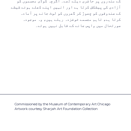
کے مندروں پر حاضری دیتے تھے۔ اگرچہ کوڈی مجسموں کو
آزادی کی پیشکش کرتا ہے اور انہیں اپنے کھلے ہوئے شیشے
کے صندوقوں کو چھوڑ کر گھروں کو لوٹ جانے پر آمادہ
کرتا ہے، تاہم مجسمے خوفزدہ رہتے ہیں، وہ موجودہ
صورتحال میں واپس جانے کے قابل نہیں ہوتے۔
Commissioned by the Museum of Contemporary Art Chicago
Artwork courtesy Sharjah Art Foundation Collection