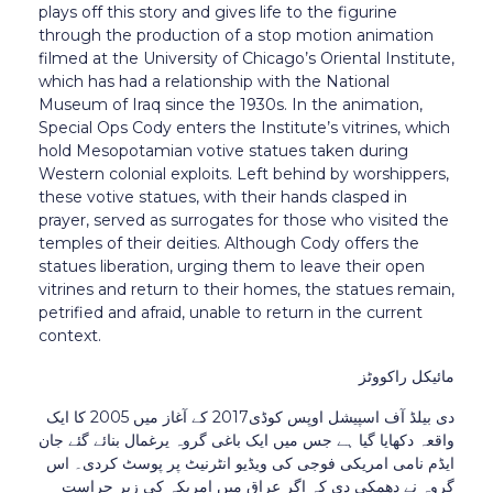
plays off this story and gives life to the figurine
through the production of a stop motion animation
filmed at the University of Chicago’s Oriental Institute,
which has had a relationship with the National
Museum of Iraq since the 1930s. In the animation,
Special Ops Cody enters the Institute’s vitrines, which
hold Mesopotamian votive statues taken during
Western colonial exploits. Left behind by worshippers,
these votive statues, with their hands clasped in
prayer, served as surrogates for those who visited the
temples of
their deities. Although Cody offers the
statues liberation, urging them to leave their open
vitrines and return to their homes, the statues remain,
petrified and afraid, unable to return in the current
context.
مائیکل راکووٹز
دی بیلڈ آف اسپیشل اوپس کوڈی2017 کے آغاز میں 2005 کا ایک
واقعہ دکھایا گیا ہے جس میں ایک باغی گروہ یرغمال بنائے گئے جان
ایڈم نامی امریکی فوجی کی ویڈیو انٹرنیٹ پر پوسٹ کردی۔ اس
گروہ نے دھمکی دی کہ اگر عراق میں امریکہ کی زیر حراست