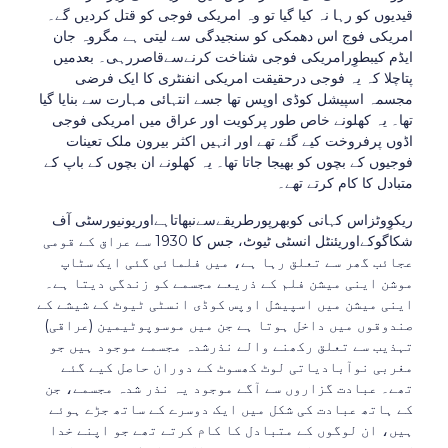
قیدیوں کو رہا نہ کیا گیا تو وہ امریکی فوجی کو قتل کردیں گے۔
امریکی فوج اس دھمکی کو سنجیدگی سے لیتی ہے مگروہ جان
ایڈم کیبطوِرامریکی فوجی شناخت کرنےسےقاصررہی۔ بعدمیں
پتاچلا کہ یہ فوجی درحقیقت امریکی انفنٹری کا ایک فرضی
مجسمہ اسپیشل کوڈی اوپس تھا جسے انتہائی مہارت سے بنایا گیا
تھا۔ یہ کھلونے خاص طور پرکویت اور عراق میں امریکی فوجی
اڈوں پرفروخت کیے گئے تھے اور انہیں اکثر بیرون ملک تعینات
فوجیوں کے بچوں کو بھیجا جاتا تھا۔ یہ کھلونے ان بچوں کے باپ کے
متبادل کا کام کرتے تھے۔
ریکوِوٹزاس کہانی کوبھرپورطریقےسےنبھاتاہےاوریونیورسٹی آف
شکاگوکےاوریئنٹل انسٹی ٹیوٹ، جس کا 1930 سے عراق کے قومی
عجائب گھر سے تعلق رہا ہے، میں فلمائی گئی ایک سٹاپ
موشن اینی میشن فلم کے ذریعے مجسمے کو زندگی دیتا ہے۔
اینی میشن میں اسپیشل اوپس کوڈی انسٹی ٹیوٹ کے شیشے کے
صندوقوں میں داخل ہوتا ہے جن میں موسوپوٹیمین (عراقی)
تہذیب سے تعلق رکھنے والے نذرشدہ مجسمے موجود ہیں جو
مغربی نوآبادیاتی لوٹ کھسوٹ کے دوران حاصل کیے گئے
تھے۔ عبادت گزاروں سے آگے موجود یہ نذر شدہ مجسمے، جن
کے ہاتھ عبادت کی شکل میں ایک دوسرے کے ساتھ جڑے ہوئے
ہیں، ان لوگوں کے متبادل کا کام کرتے تھے جو اپنے خدا